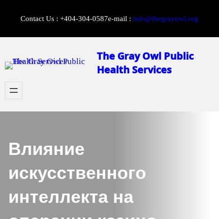
Skip
Contact Us : +404-304-0587
e-mail :
info@thegrayowl.org
to
content
The Gray Owl Public
Health Services
Влияние
искусственного
интеллекта на