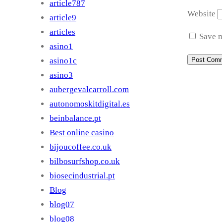
article787
Website
article9
articles
Save m
asino1
asino1c
asino3
aubergevalcarroll.com
autonomoskitdigital.es
beinbalance.pt
Best online casino
bijoucoffee.co.uk
bilbosurfshop.co.uk
biosecindustrial.pt
Blog
blog07
blog08