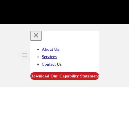
About Us
Services
Contact Us
Download Our Capability Statement
 казино