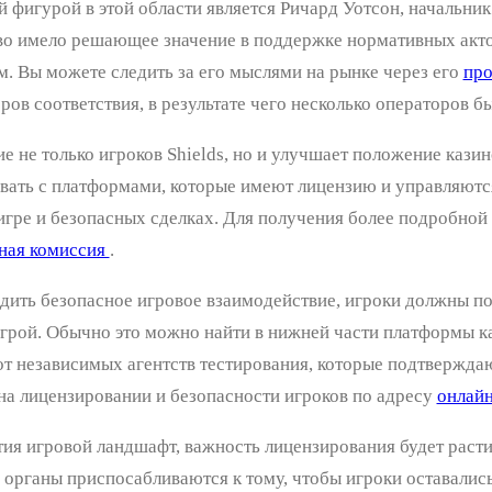
й фигурой в этой области является Ричард Уотсон, начальни
во имело решающее значение в поддержке нормативных акто
м. Вы можете следить за его мыслями на рынке через его
про
ров соответствия, в результате чего несколько операторов 
 не только игроков Shields, но и улучшает положение кази
вать с платформами, которые имеют лицензию и управляются
игре и безопасных сделках. Для получения более подробной
ная комиссия
.
дить безопасное игровое взаимодействие, игроки должны по
игрой. Обычно это можно найти в нижней части платформы ка
от независимых агентств тестирования, которые подтверждаю
на лицензировании и безопасности игроков по адресу
онлайн
ия игровой ландшафт, важность лицензирования будет расти
органы приспосабливаются к тому, чтобы игроки оставалис