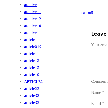
archive
archive_1
casino5
archive_2
archive10
Leave 
archive11
article
Your emai
article019
article11
article12
article15
article19
Commen
ARTICLE2
article23
Name
*
article32
article33
Email
*