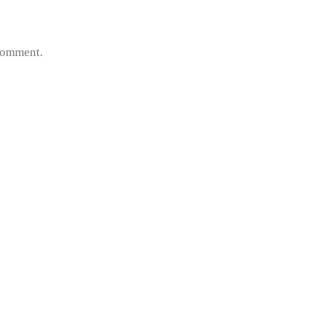
 comment.