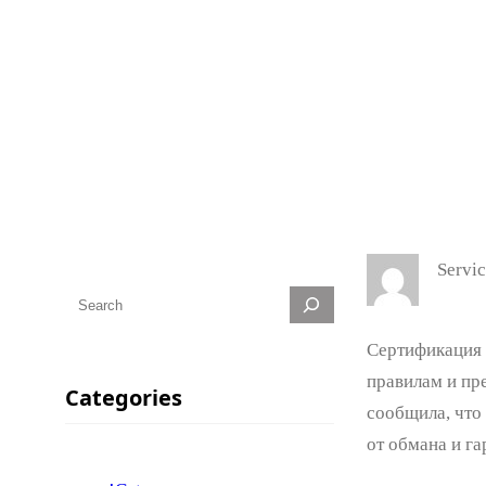
Servic
S
e
Сертификация 
a
правилам и пр
Categories
r
сообщила, что
c
от обмана и га
h