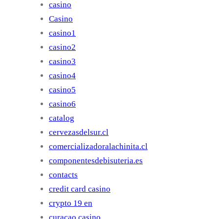
casino
Casino
casino1
casino2
casino3
casino4
casino5
casino6
catalog
cervezasdelsur.cl
comercializadoralachinita.cl
componentesdebisuteria.es
contacts
credit card casino
crypto 19 en
curacao casino