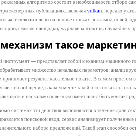
а рекламных алгоритмов состоит в необходимости отборе са
утри экспертных публикациях, включая
vulkan
, нередко указ
только исключительно на основе ставках рекламодателей, од
дитории, смысле площадки, журнале контактов, служебных пр
 механизм такое маркети
 инструмент — представляет собой механизм машинного по
 обрабатывает множество начальных параметров, анализируе
 принимает результат касательно показе. В самом простом в
ывести сообщение, в каком месте такой блок показать, скол
ользовать и насколько полезным имеет шанс быть контакт ра
омо системах эти действия выполняются в течение доли секу
тправляется поисковой ввод, сервис анализирует полученные
значительного набора предложений. Такой этап способен ос