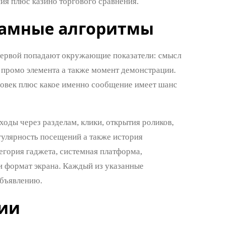
ия плюс казино торгового сравнения.
ламные алгоритмы
первой попадают окружающие показатели: смысл
 промо элемента а также момент демонстрации.
еловек плюс какое именно сообщение имеет шанс
оды через разделам, клики, открытия роликов,
гулярность посещений а также история
гория гаджета, системная платформа,
и формат экрана. Каждый из указанные
объявлению.
рии