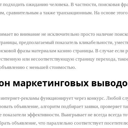
т подходить ожиданию человека. В частности, поисковая ф
, сравнительным а также транзакционным. На основе этого 
имает во внимание не исключительно просто наличие поиско
траницы, предполагаемый показатель кликабельности, уместн
сковой фразы материалам казино страницы. В случае если ре
ественную или несоответствующую страницу перехода, такое
объявлению с меньшей стоимостью.
он маркетинговых выводо
 интернет-рекламы функционирует через конкурс. Любой слу
вать объявление, алгоритм подбирает заявки, проверяет так
показатели эффективности. Выигрывает не всегда всегда тот
брать объявление, что параллельно соответствует посетите