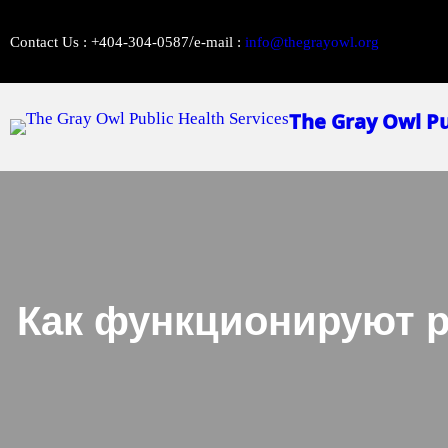
Skip
/
to
Contact Us : +404-304-0587
e-mail :
info@thegrayowl.org
content
The Gray Owl Pu
Как функционируют р