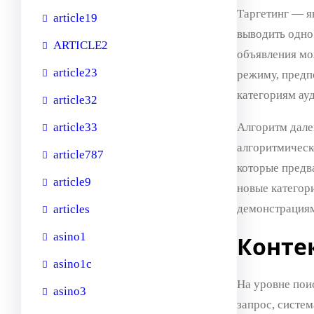
Таргетинг — я
article19
выводить одно
ARTICLE2
объявления мо
article23
режиму, предп
категориям ау
article32
article33
Алгоритм дале
алгоритмическ
article787
которые предв
article9
новые категори
демонстрациям
articles
asino1
Конте
asino1c
На уровне пои
asino3
запрос, систем