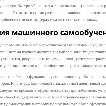
ускаются, быстро убираются а также вызывают негативные р
зицию. Из-за этого промо размещения зависят не исключител
сообщениях, ясных офферах и качественных страницах.
ия машинного самообуче
лирование помогает маркетинговым алгоритмам находить за
ла. Система изучает масштабные наборы данных: действия 
 устройства, регулярность взаимодействий, результаты ра
езультатам этого он казино обновляет оценки а также перес
ли не работают функционируют по принципу обычная сетка
торов. К примеру, одинаковый а также самый идентичный кр
, неудачно проявлять эффективность внутри мобильных устр
 не способен удерживать внимание в утреннее время. Модель
яет демонстрации в сторону пользу намного более эффектив