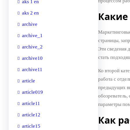
процессом раб
aks 1 en
aks 2 en
Какие
archive
Маркетинговые
archive_1
страницы, зап
archive_2
Эти сведения 
стать подходя
archive10
archive11
Ко второй кате
работа с отде
article
предыдущих вы
article019
обозреватель,
article11
параметры пом
article12
Как р
article15