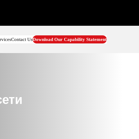
rvices
Contact Us
Download Our Capability Statement
сети