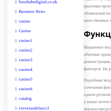
bossbabedigital.co.uk
креативы проп
Business News
объявлений по
качественных 
casino
Casino
Функц
casino1
Машинное моде
casino2
обычные прави
casino3
демонстрации,
факторов. На р
casino4
casino5
Подобные моде
сочетания фак
casino6
одном регионе
catalog
а также почти
cervezasdelsur.cl
перераспредел