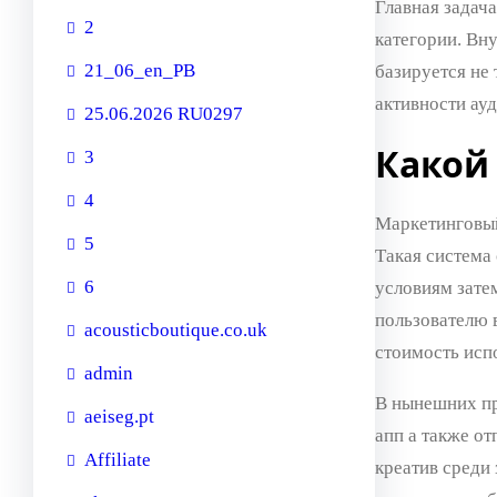
Главная задач
2
категории. Вн
21_06_en_PB
базируется не 
активности ау
25.06.2026 RU0297
Какой
3
4
Маркетинговый
5
Такая система
6
условиям затем
пользователю в
acousticboutique.co.uk
стоимость исп
admin
В нынешних пр
aeiseg.pt
апп а также о
Affiliate
креатив среди 