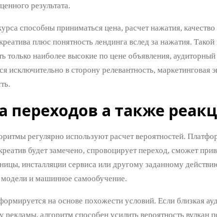
ценного результата.
курса способны приниматься цена, расчет нажатия, качество
креатива плюс понятность лендинга вслед за нажатия. Такой
ь только наиболее высокие по цене объявления, аудиторный 
ся исключительно в сторону релевантность, маркетинговая 
ть.
а переходов а также реак
оритмы регулярно используют расчет вероятностей. Платфор
креатив будет замечено, спровоцирует переход, сможет прив
ницы, инсталляции сервиса или другому заданному действию
 модели и машинное самообучение.
формируется на основе похожести условий. Если близкая ау
у рекламы, алгоритм способен усилить вероятность вулкан п