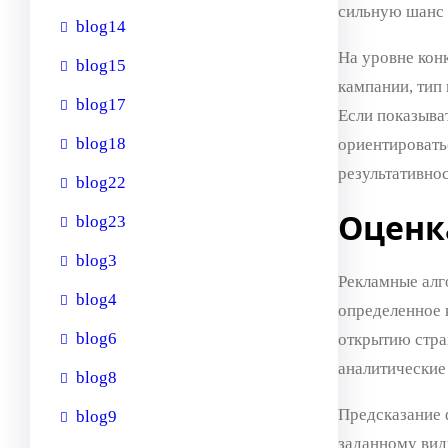
сильную шанс 
blog14
На уровне кон
blog15
кампании, тип 
blog17
Если показыват
blog18
ориентировать
результативнос
blog22
Оценк
blog23
blog3
Рекламные алг
blog4
определенное 
blog6
открытию стра
аналитические
blog8
Предсказание 
blog9
заданному вид