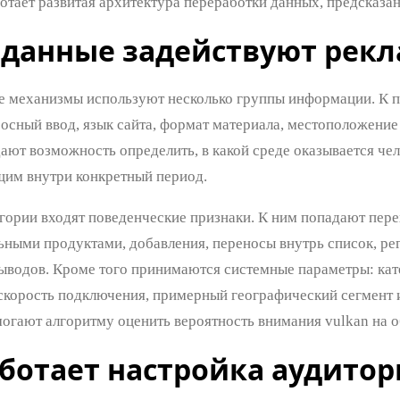
отает развитая архитектура переработки данных, предсказан
 данные задействуют рек
 механизмы используют несколько группы информации. К 
росный ввод, язык сайта, формат материала, местоположение
дают возможность определить, в какой среде оказывается ч
щим внутри конкретный период.
гории входят поведенческие признаки. К ним попадают перех
льными продуктами, добавления, переносы внутрь список, ре
водов. Кроме того принимаются системные параметры: кате
 скорость подключения, примерный географический сегмент 
огают алгоритму оценить вероятность внимания vulkan на 
аботает настройка аудито