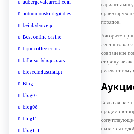
aubergevalcarroll.com
варианты могу
ориентирующим
autonomoskitdigital.es
порядок.
beinbalance.pt
Алгоритм прин
Best online casino
лендинговой с
bijoucoffee.co.uk
совпадение пои
bilbosurfshop.co.uk
сторону некач
релевантному 
biosecindustrial.pt
Аукци
Blog
blog07
Большая часть
blog08
продемонстриро
blog11
сопутствующие 
пытается подо
blog111