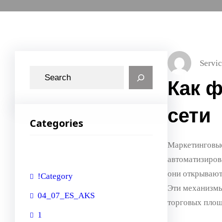
Servic
S
Как 
e
a
сети
r
Categories
c
h
Маркетинговые
автоматизиров
они открывают
!Category
Эти механизмы
04_07_ES_AKS
торговых площ
1