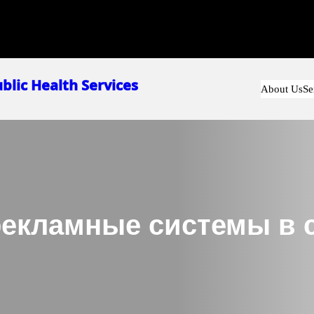
blic Health Services
About Us
Se
екламные системы в 