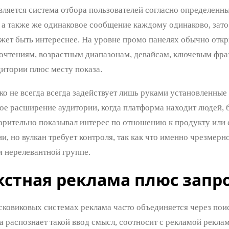
вляется система отбора пользователей согласно определенн
 а также же одинаковое сообщение каждому одинаково, зато
жет быть интереснее. На уровне промо панелях обычно откр
очтениям, возрастным диапазонам, девайсам, ключевым фраз
дитории плюс месту показа.
ко не всегда всегда задействует лишь руками установленные
ое расширение аудитории, когда платформа находит людей, б
арительно показывал интерес по отношению к продукту или
и, но вулкан требует контроля, так как что именно чрезмер
 нерелевантной группе.
кстная реклама плюс запр
сковиковых системах реклама часто объединяется через пои
а распознает такой ввод смысл, соотносит с рекламой реклам