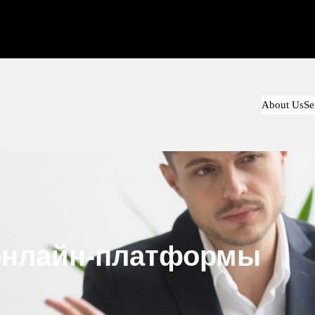
About Us
Se
онлайн-платформы