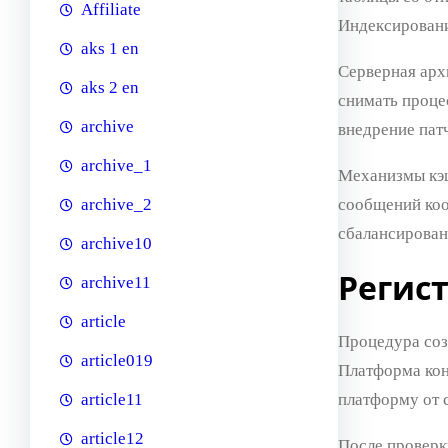
Affiliate
Индексировани
aks 1 en
Серверная арх
aks 2 en
снимать проце
archive
внедрение пат
archive_1
Механизмы кэш
сообщений коо
archive_2
сбалансирован
archive10
Регис
archive11
article
Процедура созд
article019
Платформа кон
платформу от 
article11
article12
После проверк