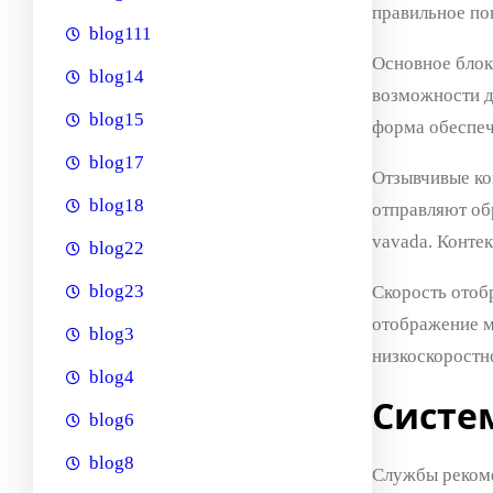
правильное по
blog111
Основное блок
blog14
возможности д
blog15
форма обеспеч
blog17
Отзывчивые ко
blog18
отправляют об
vavada. Конте
blog22
blog23
Скорость отоб
отображение м
blog3
низкоскоростн
blog4
Систе
blog6
blog8
Службы рекоме