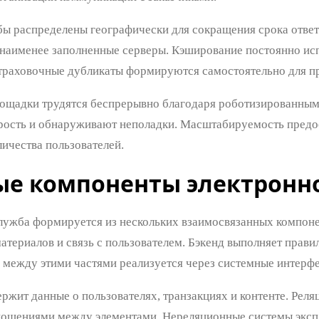
ы распределены географически для сокращения срока ответ
 наименее заполненные серверы. Кэширование постоянно и
траховочные дубликаты формируются самостоятельно для п
ощадки трудятся беспрерывно благодаря роботизированны
рость и обнаруживают неполадки. Масштабируемость предос
ичества пользователей.
ые компоненты электронн
лужба формируется из нескольких взаимосвязанных компоне
атериалов и связь с пользователем. Бэкенд выполняет прави
между этими частями реализуется через системные интерф
ержит данные о пользователях, транзакциях и контенте. Ре
ношениями между элементами. Нереляционные системы эксп