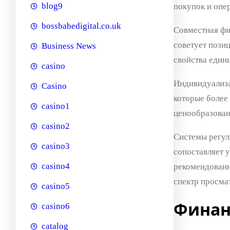
blog9
покупок и опе
bossbabedigital.co.uk
Совместная фи
советует пози
Business News
свойства едини
casino
Индивидуализа
Casino
которые более
casino1
ценообразован
casino2
Системы регул
casino3
сопоставляет 
casino4
рекомендованн
спектр просма
casino5
Финан
casino6
catalog