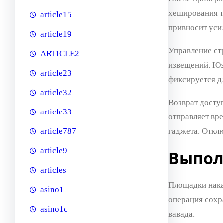
хеширования т
article15
привносит уси
article19
Управление ст
ARTICLE2
извещений. Юз
article23
фиксируется д
article32
Возврат досту
article33
отправляет вр
гаджета. Откл
article787
article9
Выпол
articles
Площадки нака
asino1
операция сохр
asino1c
вавада.