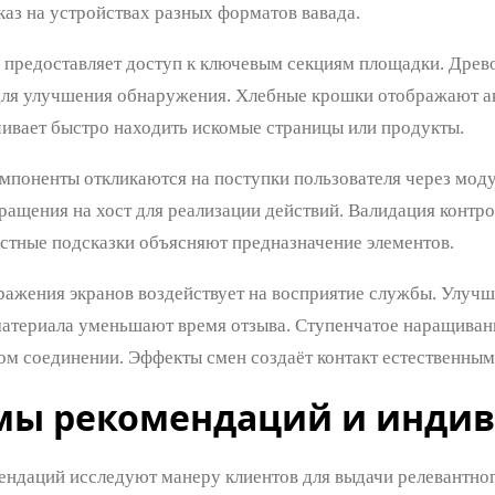
каз на устройствах разных форматов вавада.
 предоставляет доступ к ключевым секциям площадки. Древ
ля улучшения обнаружения. Хлебные крошки отображают а
ивает быстро находить искомые страницы или продукты.
мпоненты откликаются на поступки пользователя через моду
ращения на хост для реализации действий. Валидация контр
кстные подсказки объясняют предназначение элементов.
ражения экранов воздействует на восприятие службы. Улуч
атериала уменьшают время отзыва. Ступенчатое наращиван
ом соединении. Эффекты смен создаёт контакт естественным
мы рекомендаций и инди
ндаций исследуют манеру клиентов для выдачи релевантног