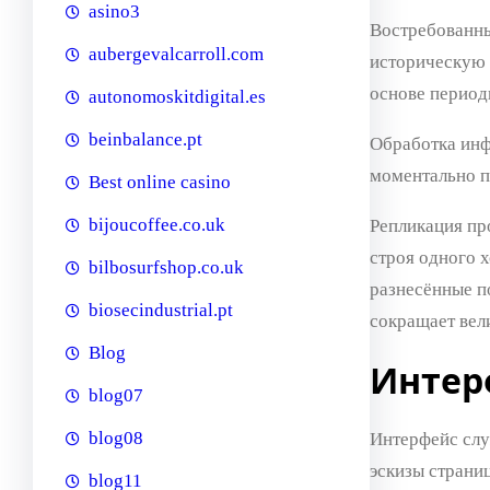
asino3
Востребованны
aubergevalcarroll.com
историческую 
основе период
autonomoskitdigital.es
beinbalance.pt
Обработка инф
моментально п
Best online casino
bijoucoffee.co.uk
Репликация пр
строя одного 
bilbosurfshop.co.uk
разнесённые п
biosecindustrial.pt
сокращает вел
Blog
Интер
blog07
blog08
Интерфейс слу
эскизы страни
blog11