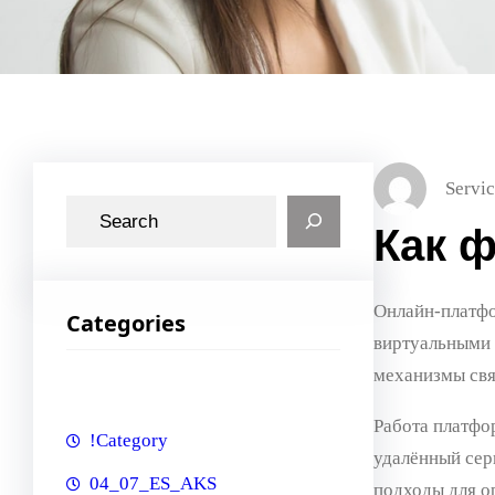
Servic
S
Как 
e
a
r
Онлайн-платфо
Categories
c
виртуальными 
h
механизмы свя
Работа платфор
!Category
удалённый сер
04_07_ES_AKS
подходы для о