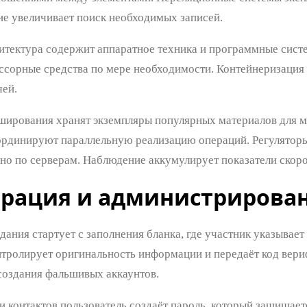
е увеличивает поиск необходимых записей.
итектура содержит аппаратное техника и программные сис
ссорные средства по мере необходимости. Контейнеризация 
чей.
ирования хранят экземпляры популярных материалов для м
рдинируют параллельную реализацию операций. Регуляторы
но по серверам. Наблюдение аккумулирует показатели скоро
трация и администрирова
ания стартует с заполнения бланка, где участник указывает
тролирует оригинальность информации и передаёт код вери
создания фальшивых аккаунтов.
и контактов пользователь создаёт пароль, который защищае