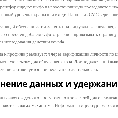
рансформируют шифр в невосстановимую последовательнос
ленный уровень охраны при входе. Пароль из СМС верифици
раницей обеспечивает изменять индивидуальные сведения, 
ер способен добавлять фотографии и привязывать страницу
ля исследования действий vavada.
па к профилю реализуется через верификацию личности по 
еменную ссылку для обнуления ключа. Лог подключений выво
ючение активируется при необычной деятельности.
нение данных и удержан
пливают сведения о поступках пользователей для оптимизац
аняются в логах механизма. Информация структурируются и 