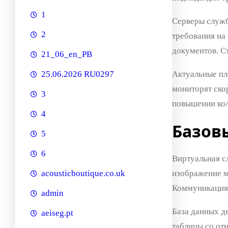
1
Серверы служб
2
требования на
документов. С
21_06_en_PB
Актуальные пл
25.06.2026 RU0297
мониторят ско
3
повышении кол
4
Базов
5
6
Виртуальная с
изображение м
acousticboutique.co.uk
Коммуникация 
admin
База данных д
aeiseg.pt
таблицы со от