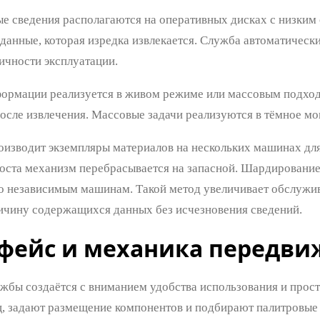
е сведения располагаются на оперативных дисках с низким
данные, которая изредка извлекается. Служба автоматическ
ичности эксплуатации.
ормации реализуется в живом режиме или массовым подходо
осле извлечения. Массовые задачи реализуются в тёмное мом
оизводит экземпляры материалов на нескольких машинах для
хоста механизм перебрасывается на запасной. Шардирование
о независимым машинам. Такой метод увеличивает обслужив
ичину содержащихся данных без исчезновения сведений.
фейс и механика передви
жбы создаётся с вниманием удобства использования и про
ц, задают размещение компонентов и подбирают палитровые 