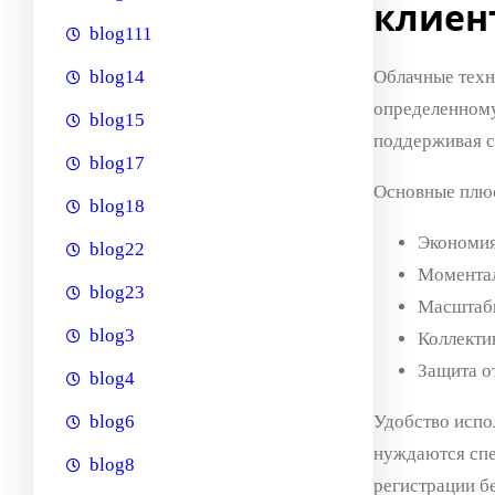
клиен
blog111
Облачные техн
blog14
определенному
blog15
поддерживая с
blog17
Основные плю
blog18
Экономия
blog22
Моментал
blog23
Масштаби
blog3
Коллекти
Защита о
blog4
Удобство испо
blog6
нуждаются спе
blog8
регистрации б