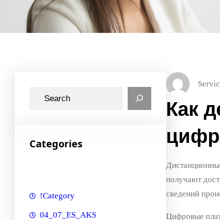
Servic
S
Как 
e
a
цифр
r
Categories
c
h
Дистанционные
получают дост
сведений прои
!Category
04_07_ES_AKS
Цифровые плат