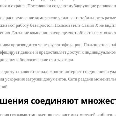
ния и охраны. Поставщики создают дублирующие реплики н
ое распределение комплексов усиливает стабильность размещ
живают работу без простоя. Пользователь Casino X не види
ению. Большие компании распределяют объекты на множест
ениям производится через аутентификацию. Пользователь наб
фицирует данные и предоставляет доступ к индивидуально
роверку и биологические считыватели.
е доступа зависит от надежности интернет-соединения и уд
ля ускорения загрузки документов. Сети раздачи моменталь
ений.
ешения соединяют множес
ния связывают множество независимых модулей в общую и