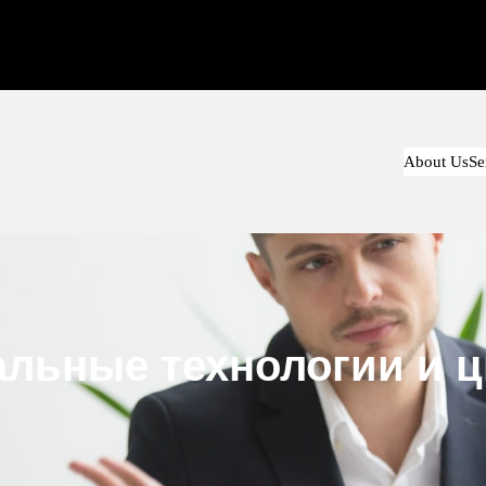
About Us
Se
альные технологии и