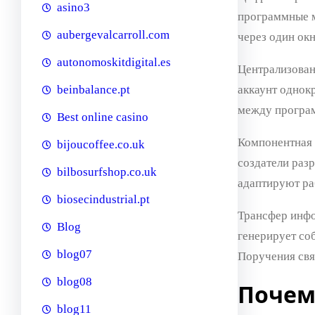
asino3
программные м
aubergevalcarroll.com
через один ок
autonomoskitdigital.es
Централизован
аккаунт однок
beinbalance.pt
между програ
Best online casino
Компонентная 
bijoucoffee.co.uk
создатели раз
bilbosurfshop.co.uk
адаптируют ра
biosecindustrial.pt
Трансфер инфо
Blog
генерирует со
blog07
Поручения свя
blog08
Почем
blog11