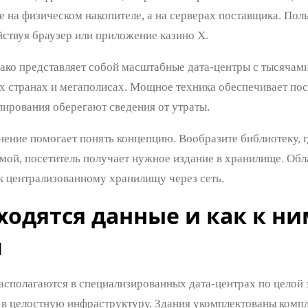
е на физическом накопителе, а на серверах поставщика. Пол
йствуя браузер или приложение казино Х.
ако представляет собой масштабные дата-центры с тысячами
 странах и мегаполисах. Мощное техника обеспечивает по
пирования оберегают сведения от утраты.
нение помогает понять концепцию. Вообразите библиотеку, г
мой, посетитель получает нужное издание в хранилище. Обл
к централизованному хранилищу через сеть.
ходятся данные и как к н
п
сполагаются в специализированных дата-центрах по целой з
в целостную инфраструктуру. Здания укомплектованы комп