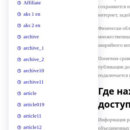
Affiliate
сохраняются н
aks 1 en
интернет, заде
aks 2 en
Физически обл
множественных
archive
аварийного ко
archive_1
Понятная срав
archive_2
публикации до
archive10
подключается 
archive11
Где на
article
досту
article019
article11
Информация ра
article12
объединенных 