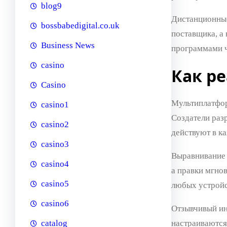
blog9
Дистанционные
bossbabedigital.co.uk
поставщика, а
Business News
программами ч
casino
Как ре
Casino
Мультиплатфор
casino1
Создатели раз
casino2
действуют в ка
casino3
Выравнивание 
casino4
а правки мгно
casino5
любых устройс
casino6
Отзывчивый ин
настраиваются
catalog