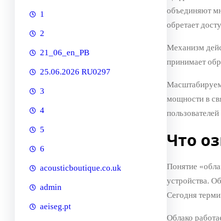
объединяют мн
1
обретает дост
2
Механизм дейс
21_06_en_PB
принимает обр
25.06.2026 RU0297
Масштабируемо
3
мощности в св
4
пользователей
5
Что о
6
Понятие «обла
acousticboutique.co.uk
устройства. Об
admin
Сегодня терми
aeiseg.pt
Облако работа