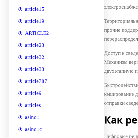
электроснабже
article15
Территориальн
article19
прочие поддер
ARTICLE2
перераспредел
article23
Доступ к свед
article32
Механизм вери
article33
двухэтапную п
article787
Быстродействи
article9
кэширование д
отправки свед
articles
Как р
asino1
asino1c
Цифровые реше