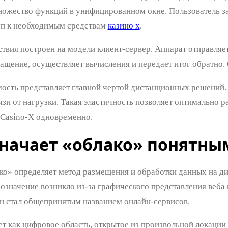
ожество функций в унифицированном окне. Пользователь за
уп к необходимым средствам
казино х
.
твия построен на модели клиент-сервер. Аппарат отправляет
ащение, осуществляет вычисления и передает итог обратно.
сть представляет главной чертой дистанционных решений
язи от нагрузки. Такая эластичность позволяет оптимально
 Casino-X одновременно.
значает «облако» понятны
ко» определяет метод размещения и обработки данных на д
означение возникло из-за графического представления веба 
н стал общепринятым названием онлайн-сервисов.
ет как цифровое область, открытое из произвольной локаци