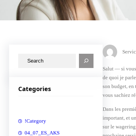
Servic
S
e
Salut — si vous
a
de quoi je parle
r
son budget, en 
Categories
c
vous sachiez réa
h
Dans les premiè
important, et un
!Category
sur le wagering
04_07_ES_AKS
prochaine sessio