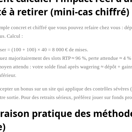
é à retirer (mini‑cas chiffré)
ple concret et chiffré que vous pouvez refaire chez vous : dé
s. Calcul :
iser = (100 + 100) × 40 = 8 000 € de mises.
ouez majoritairement des slots RTP ≈ 96 %, perte attendue ≈ 4 %
oyen attendu : votre solde final après wagering ≈ dépôt + gains 
férieur.
cepter un bonus sur un site qui applique des contrôles sévères 
e sortie. Pour des retraits sérieux, préférez jouer sur fonds pro
aison pratique des méthod
e)