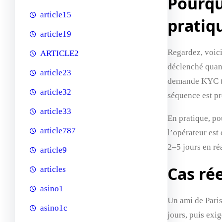
Pourqu
article15
pratiq
article19
Regardez, voici
ARTICLE2
déclenché quand
article23
demande KYC tar
article32
séquence est pr
article33
En pratique, pou
article787
l’opérateur est
2–5 jours en ré
article9
Cas rée
articles
asino1
Un ami de Paris
asino1c
jours, puis exi