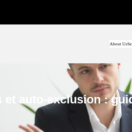
About Us
Se
 et auto‑exclusion : gu