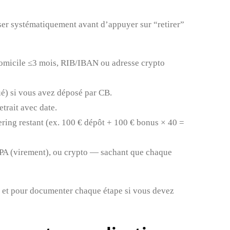
liser systématiquement avant d’appuyer sur “retirer”
e domicile ≤3 mois, RIB/IBAN ou adresse crypto
qué) si vous avez déposé par CB.
etrait avec date.
ering restant (ex. 100 € dépôt + 100 € bonus × 40 =
PA (virement), ou crypto — sachant que chaque
rt, et pour documenter chaque étape si vous devez