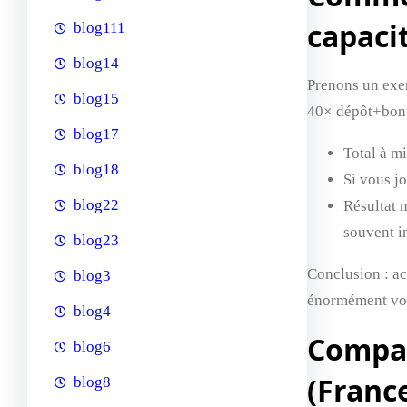
capacit
blog111
blog14
Prenons un exem
blog15
40× dépôt+bonu
blog17
Total à m
blog18
Si vous j
blog22
Résultat m
souvent in
blog23
Conclusion : ac
blog3
énormément votr
blog4
Compar
blog6
(Franc
blog8