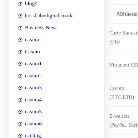
blog9
Méthode
bossbabedigital.co.uk
Business News
Carte Bancai
casino
(CB)
Casino
casino1
Virement SE
casino2
casino3
Crypto
(BTC/ETH)
casino4
casino5
E‑wallets
casino6
(PayPal, Skri
catalog