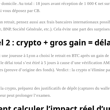
de domicile. Au total : 18 jours avant réception de 1 000 € net s
i vous déposez par CB.
un retrait, pensez aussi aux frais bancaires internationaux poss
e, BNP, Société Générale, etc.). Cela évite une part des surpris
l 2 : crypto + gros gain = dé
 une joueuse à Lyon a choisi le retrait en BTC après un gain de 
le délai total s’est étiré à 5 jours à cause d’une vérification 
es (preuve d’origine des fonds). Verdict : la crypto n’élimine pa
 la crypto, préparez des justificatifs de dépôt (captures du walle
ateur peut prolonger l’examen.
t calculer l’impact réel d’u