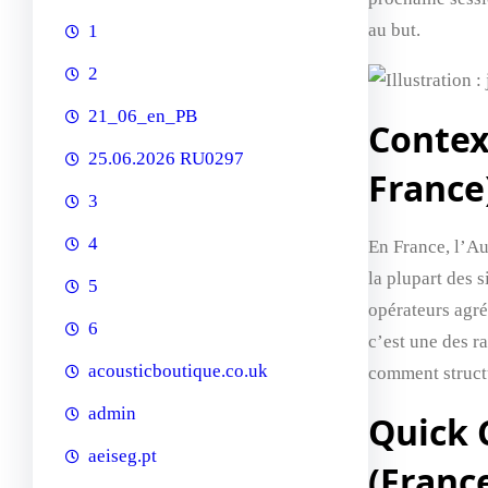
au but.
1
2
21_06_en_PB
Context
25.06.2026 RU0297
France
3
4
En France, l’Au
la plupart des 
5
opérateurs agré
6
c’est une des r
acousticboutique.co.uk
comment structu
admin
Quick 
aeiseg.pt
(Franc