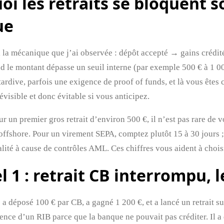
oi les retraits se bloquent 
ue
 la mécanique que j’ai observée : dépôt accepté → gains crédi
 le montant dépasse un seuil interne (par exemple 500 € à 1 000
dive, parfois une exigence de proof of funds, et là vous êtes c
évisible et donc évitable si vous anticipez.
r un premier gros retrait d’environ 500 €, il n’est pas rare de voi
 offshore. Pour un virement SEPA, comptez plutôt 15 à 30 jours 
alité à cause de contrôles AML. Ces chiffres vous aident à chois
l 1 : retrait CB interrompu, 
 a déposé 100 € par CB, a gagné 1 200 €, et a lancé un retrait s
gence d’un RIB parce que la banque ne pouvait pas créditer. Il a