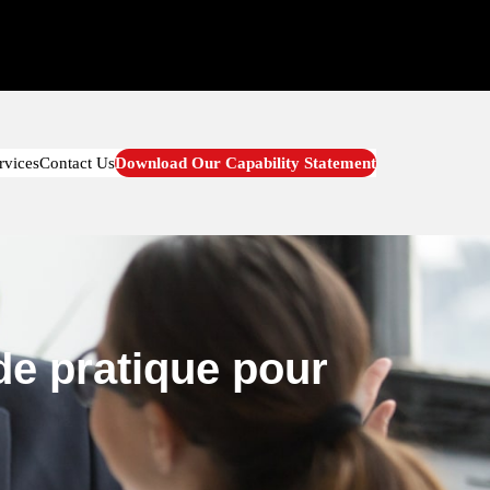
rvices
Contact Us
Download Our Capability Statement
ide pratique pour