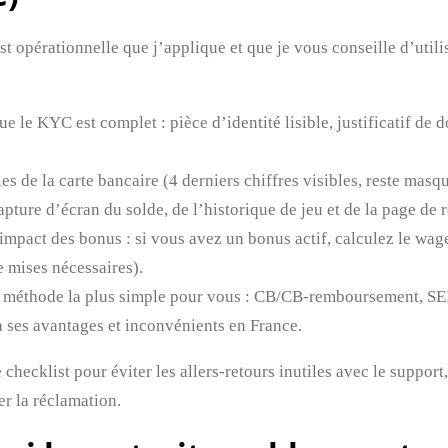
ist opérationnelle que j’applique et que je vous conseille d’uti
ue le KYC est complet : pièce d’identité lisible, justificatif d
s de la carte bancaire (4 derniers chiffres visibles, reste mas
pture d’écran du solde, de l’historique de jeu et de la page de r
’impact des bonus : si vous avez un bonus actif, calculez le wag
e mises nécessaires).
a méthode la plus simple pour vous : CB/CB‑remboursement, SE
 ses avantages et inconvénients en France.
 checklist pour éviter les allers‑retours inutiles avec le suppo
er la réclamation.