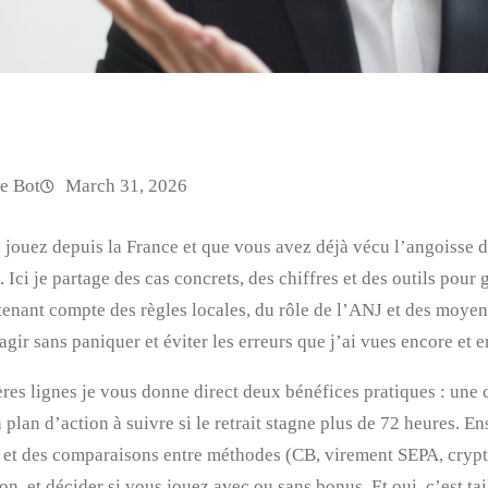
e Bot
March 31, 2026
 jouez depuis la France et que vous avez déjà vécu l’angoisse d
. Ici je partage des cas concrets, des chiffres et des outils pour
tenant compte des règles locales, du rôle de l’ANJ et des moyen
gir sans paniquer et éviter les erreurs que j’ai vues encore et e
res lignes je vous donne direct deux bénéfices pratiques : une 
 plan d’action à suivre si le retrait stagne plus de 72 heures. En
 et des comparaisons entre méthodes (CB, virement SEPA, crypto
n, et décider si vous jouez avec ou sans bonus. Et oui, c’est tai