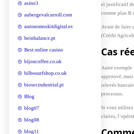
asino3
et justificatif 
comme plan B s
aubergevalcarroll.com
autonomoskitdigital.es
Avant de faire 
(Crédit Agricol
beinbalance.pt
Cas rée
Best online casino
bijoucoffee.co.uk
Autre exemple :
bilbosurfshop.co.uk
approuvé, mais 
biosecindustrial.pt
relevés bancair
processus.
Blog
Si vous utilisez
blog07
claires, l’opér
blog08
Commen
blog11