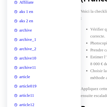
Affiliate
Voici la checkl
aks 1 en
:
aks 2 en
Vérifier q
archive
correcte.
archive_1
Photocopie
archive_2
Prendre ca
Estimer l
archive10
8 000 € d
archive11
Choisir l
article
méthode a
article019
Appliquez cette
article11
ensuite escalad
article12