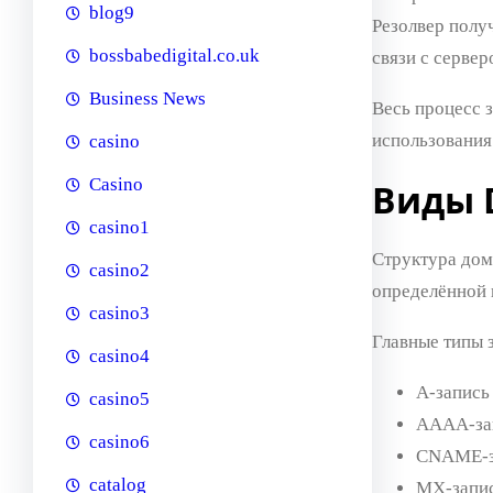
blog9
Резолвер получ
bossbabedigital.co.uk
связи с сервер
Business News
Весь процесс 
использования
casino
Casino
Виды 
casino1
Структура дом
casino2
определённой 
casino3
Главные типы 
casino4
A-запись
casino5
AAAA-зап
casino6
CNAME-за
catalog
MX-запис