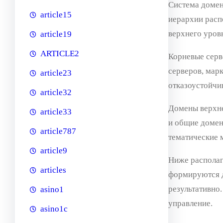
Система домен
article15
иерархии расп
верхнего уров
article19
ARTICLE2
Корневые серв
серверов, мар
article23
отказоустойчи
article32
Домены верхне
article33
и общие домен
article787
тематические 
article9
Ниже располаг
articles
формируются д
результативно
asino1
управление.
asino1c