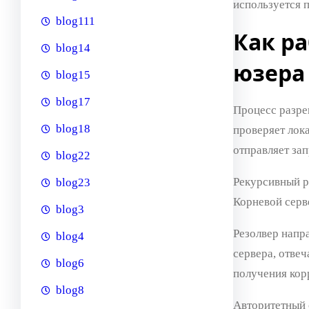
используется 
blog111
Как ра
blog14
юзера
blog15
blog17
Процесс разреш
blog18
проверяет лок
отправляет за
blog22
Рекурсивный р
blog23
Корневой серв
blog3
Резолвер напр
blog4
сервера, отве
blog6
получения корр
blog8
Авторитетный 