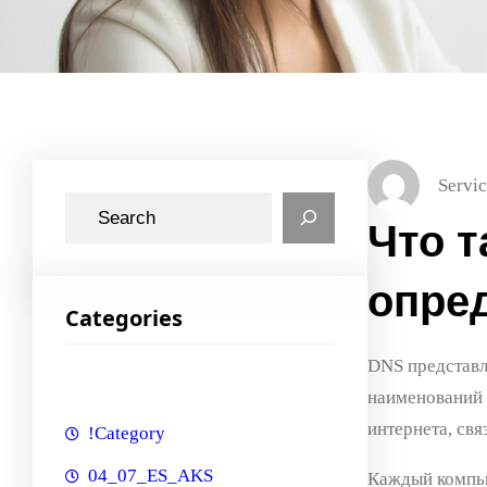
Servic
S
Что 
e
a
опре
r
Categories
c
h
DNS представл
наименований 
интернета, св
!Category
04_07_ES_AKS
Каждый компью