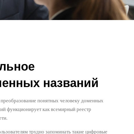
альное
менных названий
т преобразование понятных человеку доменных
ний функционирует как всемирный реестр
ети.
льзователям трудно запоминать такие цифровые