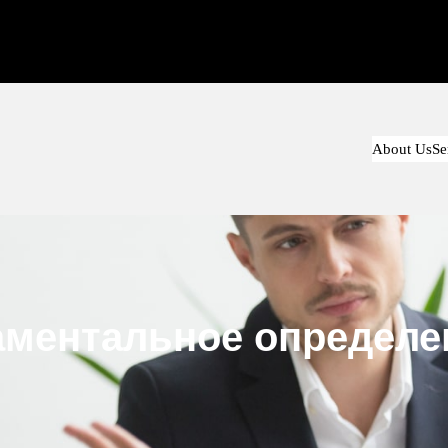
About Us
Se
аментальное определе