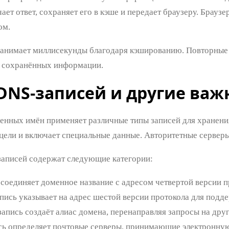
ает ответ, сохраняет его в кэше и передает браузеру. Брауз
ом.
занимает миллисекунды благодаря кэшированию. Повторные 
 сохранённых информации.
DNS-записей и другие важ
енных имён применяет различные типы записей для хранени
цели и включает специальные данные. Авторитетные серверы
записей содержат следующие категории:
 соединяет доменное название с адресом четвертой версии п
ись указывает на адрес шестой версии протокола для подд
пись создаёт алиас домена, перенаправляя запросы на друг
ь определяет почтовые серверы, принимающие электронную