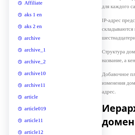
Affiliate
для каждого са
aks 1 en
IP-адрес пред
aks 2 en
складываются 
шестнадцатери
archive
archive_1
Структура дом
название, а ке
archive_2
archive10
Добавочное пл
изменения дом
archive11
адрес.
article
Иерар
article019
домен
article11
article12