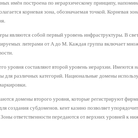
ных имён построена по иерархическому принципу, напомин
олагается корневая зона, обозначаемая точкой. Корневая зо
ня.
еры являются собой первый уровень инфраструктуры. В све
кируемых литерами от A до M. Каждая группа включает множ
вости.
го уровня составляют второй уровень иерархии. Имеются н
ы для различных категорий. Национальные домены использу
маркировки.
аются домены второго уровня, которые регистрируют фирмы
ля создания субдоменов. кент казино позволяет упорядочит
. Зоны ответственности передаются от верхних уровней к ни