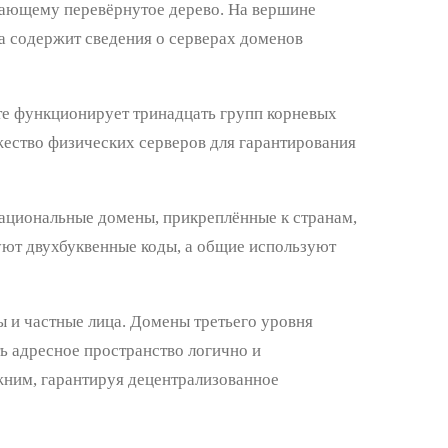
ающему перевёрнутое дерево. На вершине
на содержит сведения о серверах доменов
те функционирует тринадцать групп корневых
ество физических серверов для гарантирования
ациональные домены, прикреплённые к странам,
ют двухбуквенные коды, а общие используют
 и частные лица. Домены третьего уровня
ь адресное пространство логично и
жним, гарантируя децентрализованное