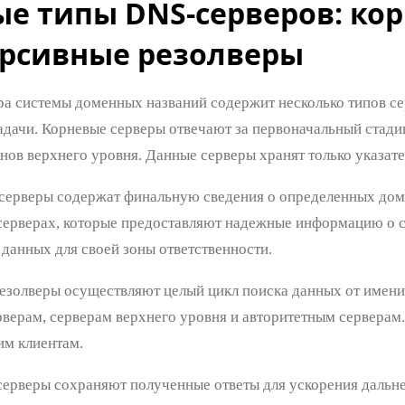
ые типы DNS-серверов: ко
урсивные резолверы
а системы доменных названий содержит несколько типов се
адачи. Корневые серверы отвечают за первоначальный стади
нов верхнего уровня. Данные серверы хранят только указат
серверы содержат финальную сведения о определенных дом
серверах, которые предоставляют надежные информацию о свя
 данных для своей зоны ответственности.
езолверы осуществляют целый цикл поиска данных от имени 
рверам, серверам верхнего уровня и авторитетным серверам
им клиентам.
рверы сохраняют полученные ответы для ускорения дальн