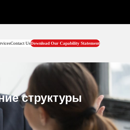
rvices
Contact Us
Download Our Capability Statement
ние структуры