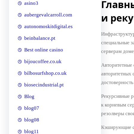
Главн
asino3
и рек
aubergevalcarroll.com
autonomoskitdigital.es
Инфраструктур
beinbalance.pt
специальные з
Best online casino
серверам доме
bijoucoffee.co.uk
Авторитетные 
bilbosurfshop.co.uk
авторитетных 
достоверность
biosecindustrial.pt
Рекурсивные р
Blog
к корневым се
blog07
резолверы сво
blog08
Кэширующие се
blog11