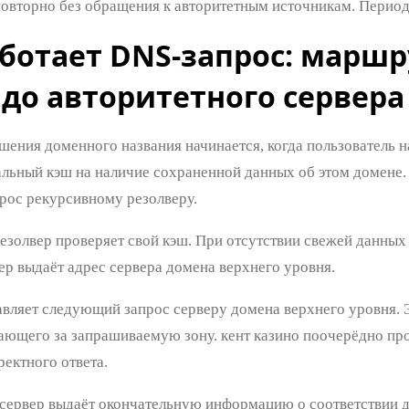
повторно без обращения к авторитетным источникам. Период 
ботает DNS-запрос: маршр
 до авторитетного сервера
ения доменного названия начинается, когда пользователь на
альный кэш на наличие сохраненной данных об этом домене. 
прос рекурсивному резолверу.
езолвер проверяет свой кэш. При отсутствии свежей данных 
ер выдаёт адрес сервера домена верхнего уровня.
авляет следующий запрос серверу домена верхнего уровня. Э
чающего за запрашиваемую зону. кент казино поочерёдно про
ектного ответа.
сервер выдаёт окончательную информацию о соответствии д