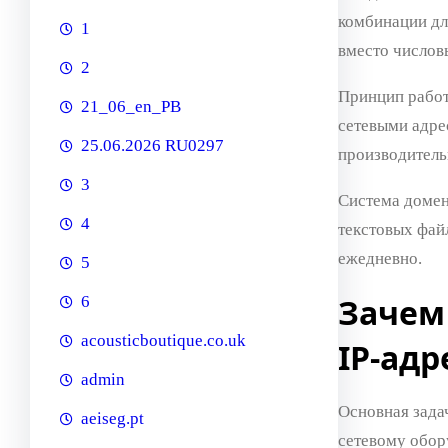
комбинации дл
1
вместо числов
2
Принцип работ
21_06_en_PB
сетевыми адре
25.06.2026 RU0297
производитель
3
Система домен
4
текстовых фай
ежедневно.
5
Зачем
6
acousticboutique.co.uk
IP-адр
admin
Основная зада
aeiseg.pt
сетевому обор