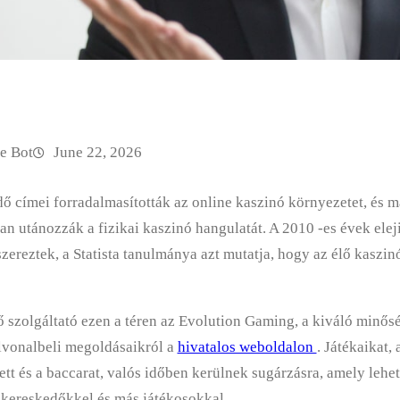
e Bot
June 22, 2026
ő címei forradalmasították az online kaszinó környezetet, és 
n utánozzák a fizikai kaszinó hangulatát. A 2010 -es évek eleji
zereztek, a Statista tanulmánya azt mutatja, hogy az élő kaszinó
 szolgáltató ezen a téren az Evolution Gaming, a kiváló minős
lvonalbeli megoldásaikról a
hivatalos weboldalon
. Játékaikat,
lett és a baccarat, valós időben kerülnek sugárzásra, amely leh
 kereskedőkkel és más játékosokkal.