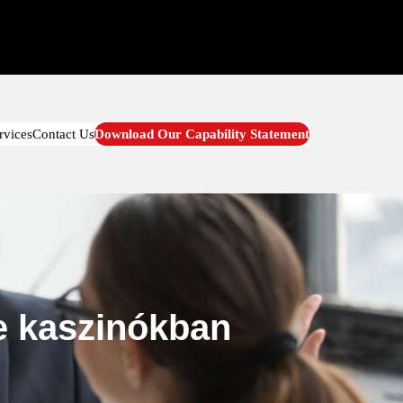
rvices
Contact Us
Download Our Capability Statement
e kaszinókban