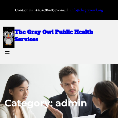
Skip
Contact Us : +404-304-0587
e-mail :
info@thegrayowl.org
to
content
The Gray Owl Public Health
Services
Category:
admin