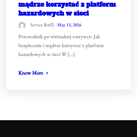
mądrze korzystać z platform
hazardowych w sieci
Service Bot
May 13, 2026
Przewodnik po wirtualnej rozrywce: Jak
bezpiecznie i mądrze korzystać z platform
hazardowych w sieci W […]
Know More