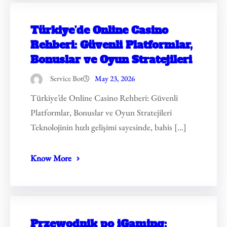
Türkiye’de Online Casino
Rehberi: Güvenli Platformlar,
Bonuslar ve Oyun Stratejileri
Service Bot
May 23, 2026
Türkiye’de Online Casino Rehberi: Güvenli
Platformlar, Bonuslar ve Oyun Stratejileri
Teknolojinin hızlı gelişimi sayesinde, bahis […]
Know More
Przewodnik po iGaming: