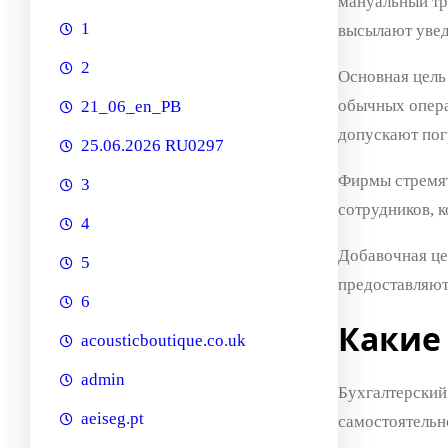
мануальный тр
1
высылают увед
2
Основная цель
обычных опера
21_06_en_PB
допускают пог
25.06.2026 RU0297
Фирмы стремят
3
сотрудников, 
4
Добавочная це
5
предоставляют
6
Какие
acousticboutique.co.uk
admin
Бухгалтерский
aeiseg.pt
самостоятельн