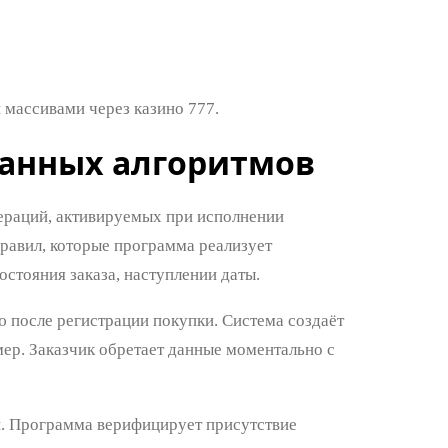
 массивами через казино 777.
анных алгоритмов
ераций, активируемых при исполнении
равил, которые программа реализует
стояния заказа, наступлении даты.
 после регистрации покупки. Система создаёт
мер. Заказчик обретает данные моментально с
й. Программа верифицирует присутствие