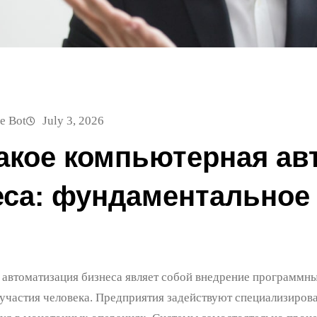
e Bot
July 3, 2026
такое компьютерная ав
еса: фундаментальное
автоматизация бизнеса являет собой внедрение программны
 участия человека. Предприятия задействуют специализиро