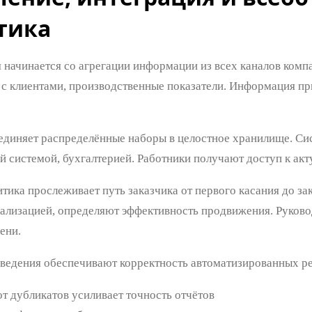
тика
 начинается со агрегации информации из всех каналов комп
с клиентами, производственные показатели. Информация при
единяет распределённые наборы в целостное хранилище. 
й системой, бухгалтерией. Работники получают доступ к ак
итика прослеживает путь заказчика от первого касания до з
еализацией, определяют эффективность продвижения. Руков
ени.
ведения обеспечивают корректность автоматизированных р
от дубликатов усиливает точность отчётов