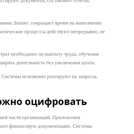
ссируют документы, составляют отчёты,
пании. Бизнес сокращает время на выполнение
атические процессы действуют непрерывно, не
трат необходимо на выплату труда, обучение
ирять деятельность без увеличения штата.
. Системы мгновенно реагируют на запросы,
ожно оцифровать
ьшей части организаций. Приложения
здают финансовую документацию. Системы