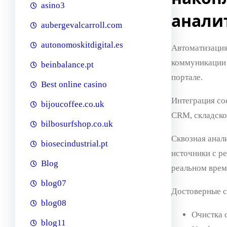
asino3
анали
aubergevalcarroll.com
autonomoskitdigital.es
Автоматизация
коммуникации 
beinbalance.pt
портале.
Best online casino
Интеграция со
bijoucoffee.co.uk
CRM, складско
bilbosurfshop.co.uk
Сквозная анал
biosecindustrial.pt
источники с р
Blog
реальном врем
blog07
Достоверные с
blog08
Очистка 
blog11