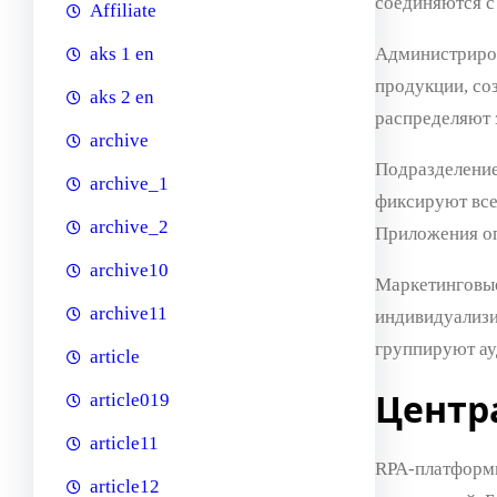
соединяются с
Affiliate
Администриров
aks 1 en
продукции, со
aks 2 en
распределяют 
archive
Подразделение
archive_1
фиксируют все
archive_2
Приложения оп
archive10
Маркетинговые
archive11
индивидуализи
группируют ау
article
Центр
article019
article11
RPA-платформы
article12