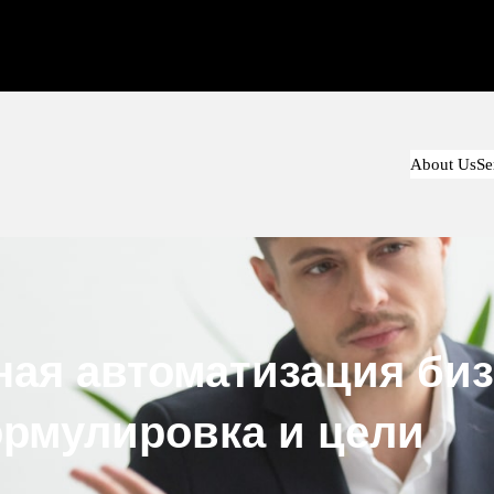
About Us
Se
ная автоматизация биз
рмулировка и цели