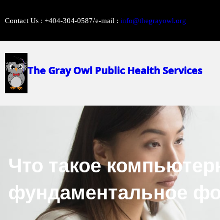
Skip
/
to
Contact Us : +404-304-0587
e-mail :
info@thegrayowl.org
content
The Gray Owl Public Health Services
Что такое компьютер
фундаментальное фо