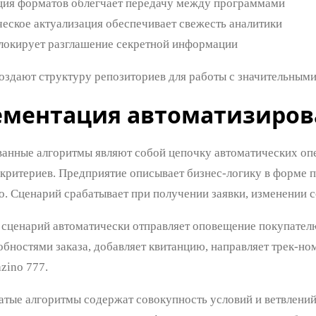
ия форматов облегчает передачу между программами
еское актуализация обеспечивает свежесть аналитики
локирует разглашение секретной информации
оздают структуру репозиториев для работы с значительными
ментация автоматизиров
анные алгоритмы являют собой цепочку автоматических оп
критериев. Предприятие описывает бизнес-логику в форме п
. Сценарий срабатывает при получении заявки, изменении со
сценарий автоматически отправляет оповещение покупателю
обностями заказа, добавляет квитанцию, направляет трек-но
zino 777.
тые алгоритмы содержат совокупность условий и ветвлени