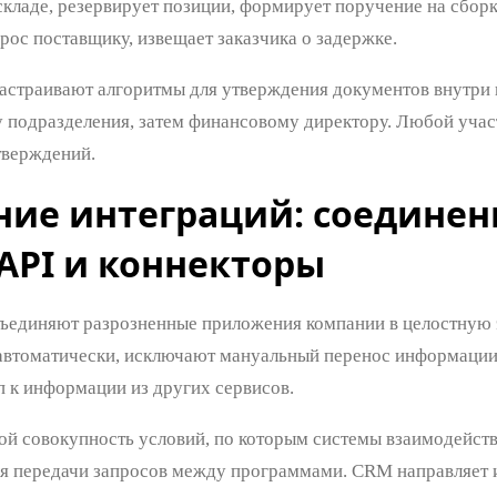
складе, резервирует позиции, формирует поручение на сбор
рос поставщику, извещает заказчика о задержке.
астраивают алгоритмы для утверждения документов внутри 
подразделения, затем финансовому директору. Любой учас
тверждений.
ние интеграций: соедине
API и коннекторы
ъединяют разрозненные приложения компании в целостную 
втоматически, исключают мануальный перенос информации.
п к информации из других сервисов.
бой совокупность условий, по которым системы взаимодейст
я передачи запросов между программами. CRM направляет 