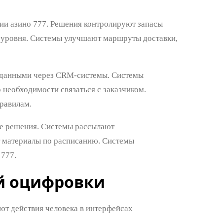
ии азино 777. Решения контролируют запасы
 уровня. Системы улучшают маршруты доставки,
й данными через CRM-системы. Системы
необходимости связаться с заказчиком.
равилам.
е решения. Системы рассылают
т материалы по расписанию. Системы
 777.
й оцифровки
т действия человека в интерфейсах