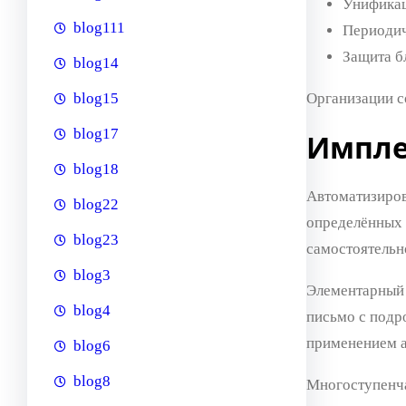
Унификац
blog111
Периодич
Защита б
blog14
Организации с
blog15
blog17
Импле
blog18
Автоматизиров
blog22
определённых 
blog23
самостоятельно
blog3
Элементарный 
blog4
письмо с подр
применением a
blog6
blog8
Многоступенча