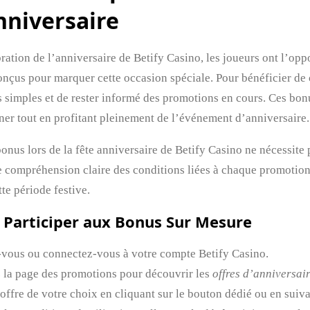
nniversaire
bration de l’anniversaire de Betify Casino, les joueurs ont l’opp
nçus pour marquer cette occasion spéciale. Pour bénéficier de ce
 simples et de rester informé des promotions en cours. Ces bo
er tout en profitant pleinement de l’événement d’anniversaire.
bonus lors de la fête anniversaire de Betify Casino ne nécessite
ne compréhension claire des conditions liées à chaque promoti
te période festive.
articiper aux Bonus Sur Mesure
-vous ou connectez-vous à votre compte Betify Casino.
 la page des promotions pour découvrir les
offres d’anniversai
offre de votre choix en cliquant sur le bouton dédié ou en suiva