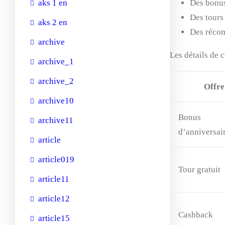
aks 1 en
Des bonu
Des tours 
aks 2 en
Des récom
archive
Les détails de c
archive_1
archive_2
Offre
archive10
Bonus
archive11
d’anniversai
article
article019
Tour gratuit
article11
article12
Cashback
article15