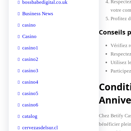
Respectez 
bossbabedigital.co.uk
votre com
Business News
Profitez d
casino
Conseils 
Casino
Vérifiez 
casino1
Respectez
casino2
Utilisez 
casino3
Participe
casino4
Condit
casino5
Annive
casino6
Chez Betify Cas
catalog
bénéficier plein
cervezasdelsur.cl