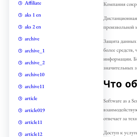
Affiliate
Компания сокра
aks 1 en
Дистанционная 
aks 2 en
произвольной 
archive
Защита данных 
более средств,
archive_1
информации. Б
archive_2
значительных з
archive10
Что о
archive11
article
Software as a 
взаимодействую
article019
отвечает за те
article11
Доступ к услуг
article12