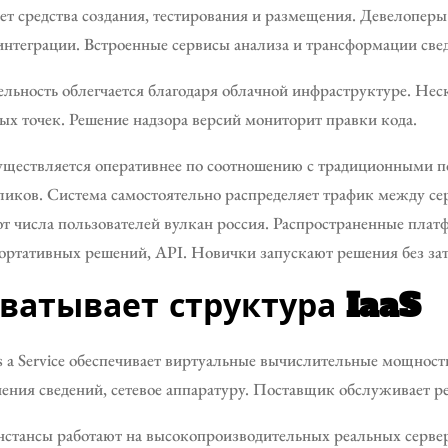
ет средства создания, тестирования и размещения. Девелопер
нтеграции. Встроенные сервисы анализа и трансформации све
ельность облегчается благодаря облачной инфраструктуре. Не
ных точек. Решение надзора версий мониторит правки кода.
уществляется оперативнее по соотношению с традиционными п
кликов. Система самостоятельно распределяет трафик между с
от числа пользователей вулкан россия. Распространенные плат
ртативных решений, API. Новички запускают решения без зат
ватывает структура IaaS
 as a Service обеспечивает виртуальные вычислительные мощност
ения сведений, сетевое аппаратуру. Поставщик обслуживает ре
стансы работают на высокопроизводительных реальных сервер