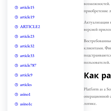
возможностей. 
article15
приобретение 
article19
Актуализации в
ARTICLE2
версией прилож
article23
Востребованны
article32
клиентами. Фин
подстраиваются
article33
пользователей.
article787
Как р
article9
articles
Platform as a 
asino1
операционной с
логике.
asino1c