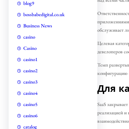
blog9
Ответственност
bossbabedigital.co.uk
приложениями. 
Business News
обслуживает лиш
casino
Целевая катего
Casino
девелоперов со
casino1
Темп развертыв
casino2
конфигурацию о
casino3
Для к
casino4
SaaS закрывае
casino5
реализацией и
casino6
взаимодействи
catalog