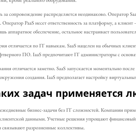
ь за сопровождение распределяется неодинаково. Оператор Sa
Оператор PaaS несет ответственность за платформу, а клиент 
ь аппаратное обеспечение, остальное настраивает пользователь
рия отличается по IT навыкам. SaaS нацелен на обычных клиен
фтверного ПО. IaaS предпочитают IT администраторы с осно
ания отличается заметно. SaaS запускается моментально после 
кружения создания. IaaS предполагает настройку виртуальны
аких задач применяется л
т ежедневные бизнес-задачи без IT сложностей. Компании пр
 клиентской данными. Учетные решения упрощают финансовый 
я связывают разрозненные коллективы.