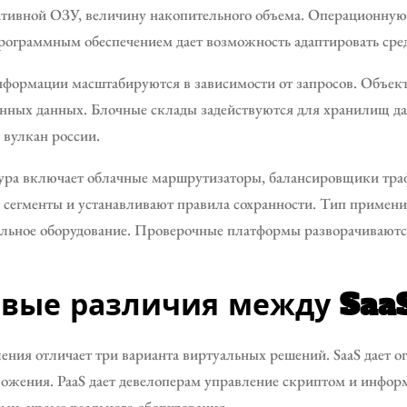
ативной ОЗУ, величину накопительного объема. Операционну
рограммным обеспечением дает возможность адаптировать сред
нформации масштабируются в зависимости от запросов. Объе
нных данных. Блочные склады задействуются для хранилищ да
 вулкан россии.
ура включает облачные маршрутизаторы, балансировщики траф
сегменты и устанавливают правила сохранности. Тип применим
альное оборудование. Проверочные платформы разворачиваютс
вые различия между SaaS,
ения отличает три варианта виртуальных решений. SaaS дает 
ожения. PaaS дает девелоперам управление скриптом и информ
ями, кроме реального оборудования.