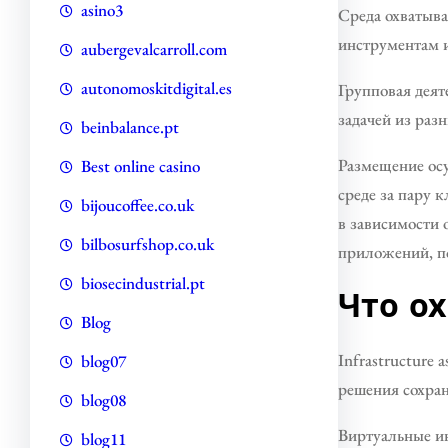
asino3
Среда охватыва
инструментам и
aubergevalcarroll.com
autonomoskitdigital.es
Групповая деят
задачей из раз
beinbalance.pt
Размещение ос
Best online casino
среде за пару 
bijoucoffee.co.uk
в зависимости 
bilbosurfshop.co.uk
приложений, по
biosecindustrial.pt
Что ох
Blog
Infrastructure
blog07
решения сохран
blog08
Виртуальные ин
blog11