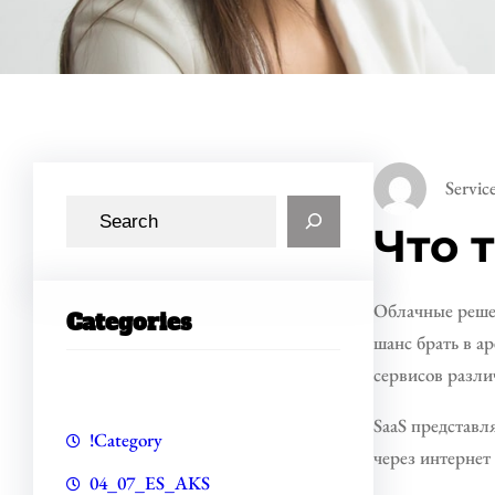
Servic
S
Что т
e
a
r
Облачные реше
Categories
c
шанс брать в а
h
сервисов разли
SaaS представл
!Category
через интернет
04_07_ES_AKS