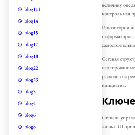
величину опер
blog111
контроль над п
blog14
Репозитории и
blog15
неформатирова
blog17
самостоятельно
blog18
Сетевая структ
изолированные 
blog22
расходов на ре
blog23
инициатив.
blog3
Ключе
blog4
blog6
Степень управл
лишь с UI прил
blog8
над всеми част