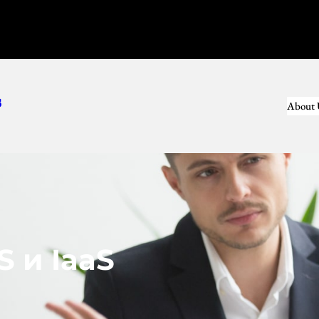
s
About 
S и IaaS