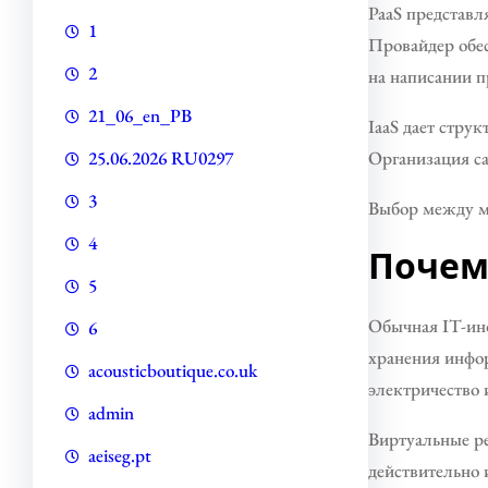
PaaS представл
1
Провайдер обе
2
на написании п
21_06_en_PB
IaaS дает стру
Организация са
25.06.2026 RU0297
3
Выбор между мо
4
Почем
5
Обычная IT-ин
6
хранения инфор
acousticboutique.co.uk
электричество 
admin
Виртуальные р
aeiseg.pt
действительно 