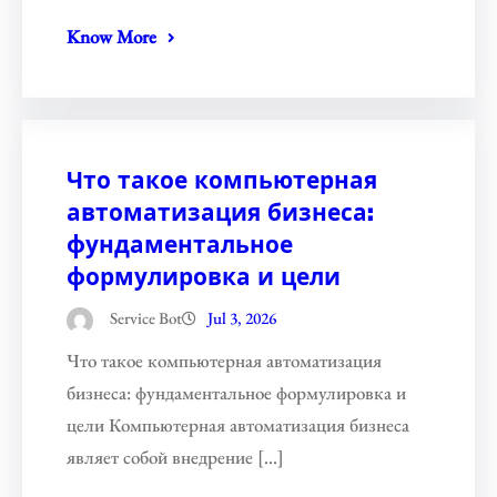
Know More
Что такое компьютерная
автоматизация бизнеса:
фундаментальное
формулировка и цели
Service Bot
Jul 3, 2026
Что такое компьютерная автоматизация
бизнеса: фундаментальное формулировка и
цели Компьютерная автоматизация бизнеса
являет собой внедрение […]