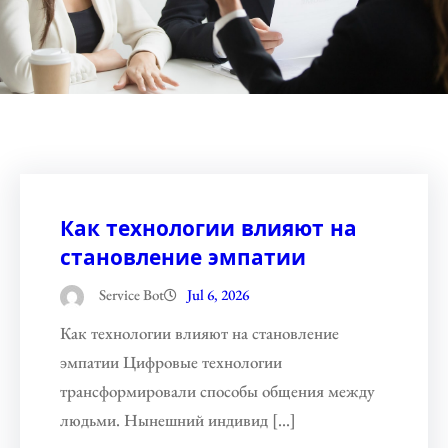
Как технологии влияют на
становление эмпатии
Service Bot
Jul 6, 2026
Как технологии влияют на становление
эмпатии Цифровые технологии
трансформировали способы общения между
людьми. Нынешний индивид […]