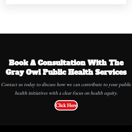
Book A Consultation With The
Gray Owl Public Health Services
Contact us today to discuss how we can contribute to your public
health initiatives with a clear focus on health equity.
Click Here