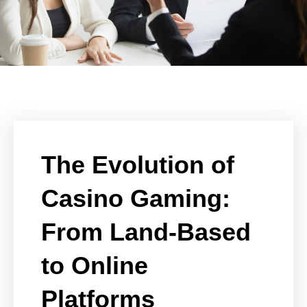
The Evolution of
Casino Gaming:
From Land-Based
to Online
Platforms