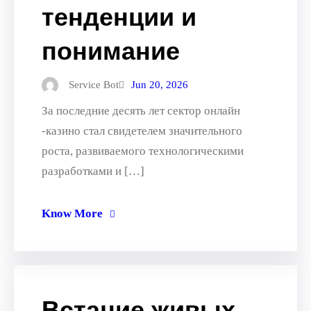
тенденции и
понимание
Service Bot
Jun 20, 2026
За последние десять лет сектор онлайн
-казино стал свидетелем значительного
роста, развиваемого технологическими
разработками и […]
Know More
Встание живых