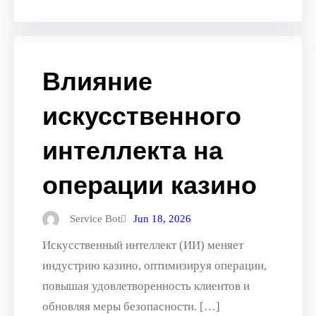
Влияние
искусственного
интеллекта на
операции казино
Service Bot
Jun 18, 2026
Искусственный интеллект (ИИ) меняет
индустрию казино, оптимизируя операции,
повышая удовлетворенность клиентов и
обновляя меры безопасности. […]