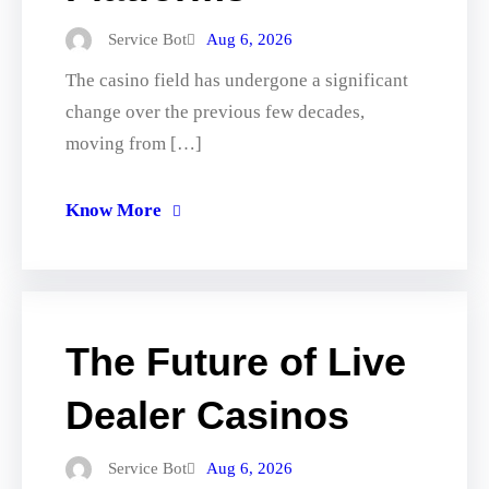
Service Bot
Aug 6, 2026
The casino field has undergone a significant
change over the previous few decades,
moving from […]
Know More
The Future of Live
Dealer Casinos
Service Bot
Aug 6, 2026