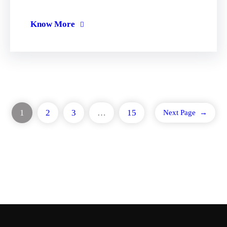
Know More
1
2
3
…
15
Next Page
→