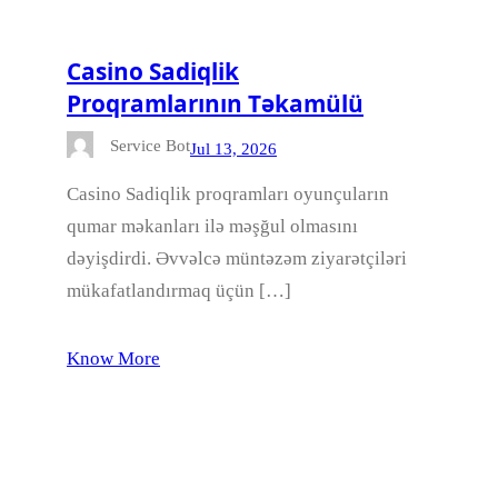
Casino Sadiqlik
Proqramlarının Təkamülü
Service Bot
Jul 13, 2026
Casino Sadiqlik proqramları oyunçuların
qumar məkanları ilə məşğul olmasını
dəyişdirdi. Əvvəlcə müntəzəm ziyarətçiləri
mükafatlandırmaq üçün […]
Know More