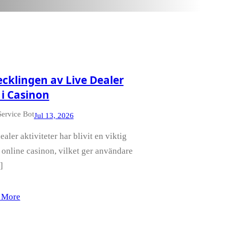
cklingen av Live Dealer
 i Casinon
Service Bot
Jul 13, 2026
ealer aktiviteter har blivit en viktig
 online casinon, vilket ger användare
]
 More