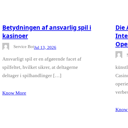
Betydningen af ​​ansvarlig spil i
Die
kasinoer
Inte
Ope
Service Bot
Jul 13, 2026
Ansvarligt spil er en afgørende facet af
spilfeltet, hvilket sikrer, at deltagerne
künstl
deltager i spilhandlinger […]
Casino
operi
verbes
Know More
Know