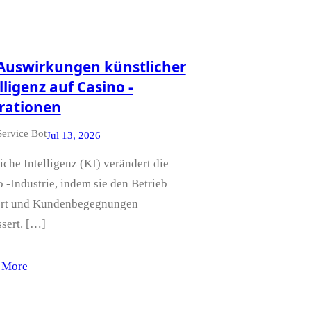
 Auswirkungen künstlicher
lligenz auf Casino -
rationen
Service Bot
Jul 13, 2026
iche Intelligenz (KI) verändert die
 -Industrie, indem sie den Betrieb
ert und Kundenbegegnungen
sert. […]
 More