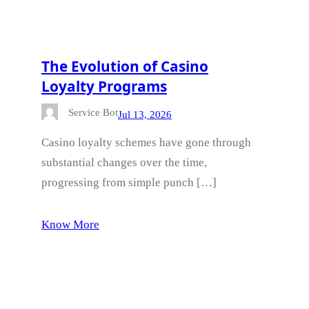
The Evolution of Casino
Loyalty Programs
Service Bot
Jul 13, 2026
Casino loyalty schemes have gone through
substantial changes over the time,
progressing from simple punch […]
Know More