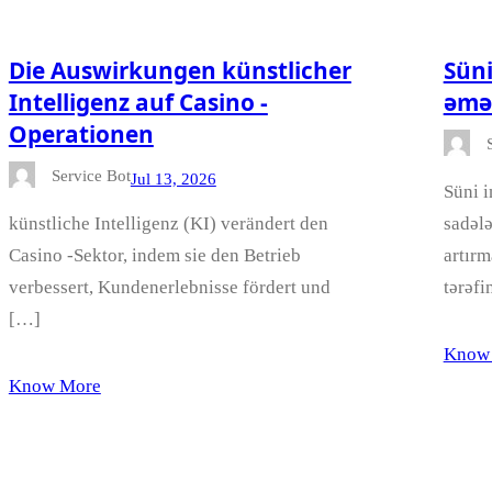
Die Auswirkungen künstlicher
Süni
Intelligenz auf Casino -
əməl
Operationen
Service Bot
Jul 13, 2026
Süni i
künstliche Intelligenz (KI) verändert den
sadələ
Casino -Sektor, indem sie den Betrieb
artırm
verbessert, Kundenerlebnisse fördert und
tərəf
[…]
Know
Know More