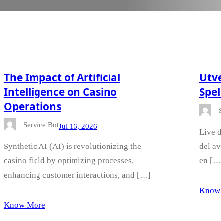
The Impact of Artificial
Utve
Intelligence on Casino
Spel
Operations
Service Bot
Jul 16, 2026
Live d
Synthetic AI (AI) is revolutionizing the
del av
casino field by optimizing processes,
en […
enhancing customer interactions, and […]
Know
Know More